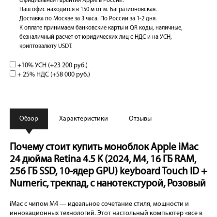
Официальная гарантия Apple в России.
Наш офис находится в 150 м от м. Багратионовская.
Доставка по Москве за 3 часа. По России за 1-2 дня.
К оплате принимаем банковские карты и QR коды, наличные,
безналичный расчет от юридических лиц с НДС и на УСН,
криптовалюту USDT.
+10% УСН (+
23 200 руб.
)
+ 25% НДС (+
58 000 руб.
)
Обзор
Характеристики
Отзывы
Почему стоит купить моноблок Apple iMac
24 дюйма Retina 4.5 K (2024, M4, 16 ГБ RAM,
256 ГБ SSD, 10-ядер GPU) keyboard Touch ID +
Numeric, трекпад, с нанотекстурой, Розовый
iMac с чипом M4 — идеальное сочетание стиля, мощности и
инновационных технологий. Этот настольный компьютер «все в