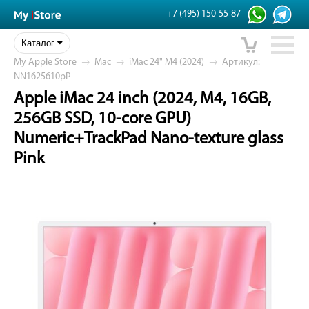
+7 (495) 150-55-87
Каталог
My Apple Store
→
Mac
→
iMac 24" M4 (2024)
→
Артикул:
NN1625610pP
Apple iMac 24 inch (2024, M4, 16GB,
256GB SSD, 10-core GPU)
Numeric+TrackPad Nano-texture glass
Pink