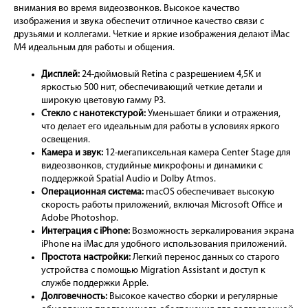
внимания во время видеозвонков. Высокое качество
изображения и звука обеспечит отличное качество связи с
друзьями и коллегами. Четкие и яркие изображения делают iMac
M4 идеальным для работы и общения.
Дисплей:
24-дюймовый Retina с разрешением 4,5K и
яркостью 500 нит, обеспечивающий четкие детали и
широкую цветовую гамму P3.
Стекло с нанотекстурой:
Уменьшает блики и отражения,
что делает его идеальным для работы в условиях яркого
освещения.
Камера и звук:
12-мегапиксельная камера Center Stage для
видеозвонков, студийные микрофоны и динамики с
поддержкой Spatial Audio и Dolby Atmos.
Операционная система:
macOS обеспечивает высокую
скорость работы приложений, включая Microsoft Office и
Adobe Photoshop.
Интеграция с iPhone:
Возможность зеркалирования экрана
iPhone на iMac для удобного использования приложений.
Простота настройки:
Легкий перенос данных со старого
устройства с помощью Migration Assistant и доступ к
службе поддержки Apple.
Долговечность:
Высокое качество сборки и регулярные