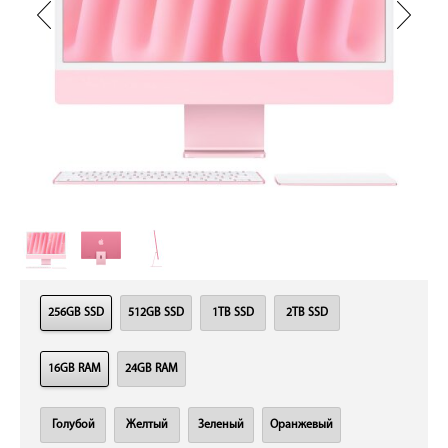
256GB SSD
512GB SSD
1TB SSD
2TB SSD
16GB RAM
24GB RAM
Голубой
Желтый
Зеленый
Оранжевый