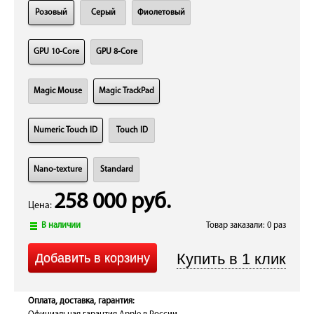
Розовый
Серый
Фиолетовый
GPU 10-Core
GPU 8-Core
Magic Mouse
Magic TrackPad
Numeric Touch ID
Touch ID
Nano-texture
Standard
258 000 руб.
Цена:
В наличии
Товар заказали: 0 раз
Оплата, доставка, гарантия: