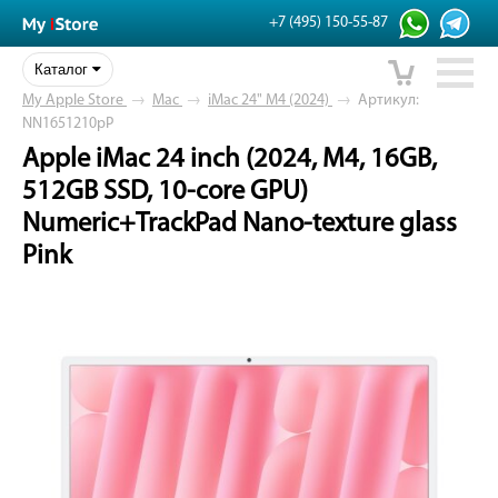
+7 (495) 150-55-87
Каталог
My Apple Store
→
Mac
→
iMac 24" M4 (2024)
→
Артикул:
NN1651210pP
Apple iMac 24 inch (2024, M4, 16GB,
512GB SSD, 10-core GPU)
Numeric+TrackPad Nano-texture glass
Pink