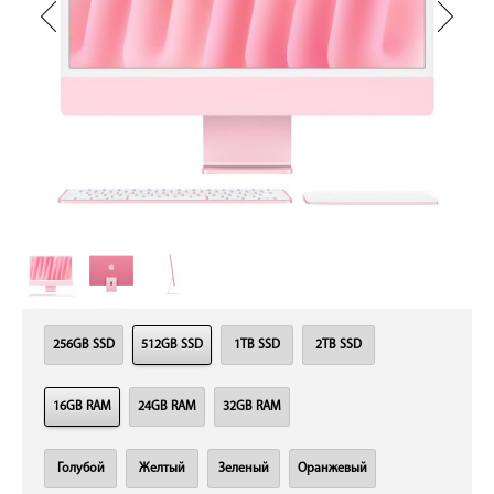
256GB SSD
512GB SSD
1TB SSD
2TB SSD
16GB RAM
24GB RAM
32GB RAM
Голубой
Желтый
Зеленый
Оранжевый