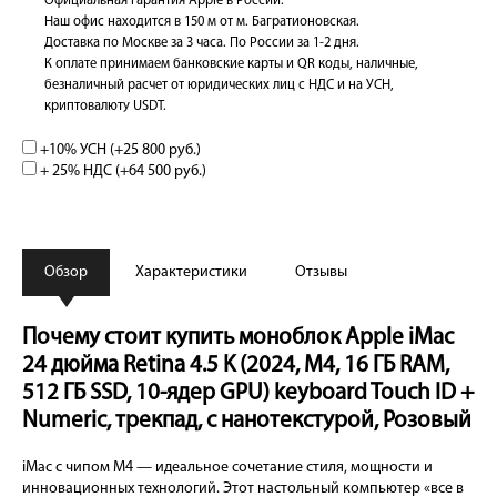
Официальная гарантия Apple в России.
Наш офис находится в 150 м от м. Багратионовская.
Доставка по Москве за 3 часа. По России за 1-2 дня.
К оплате принимаем банковские карты и QR коды, наличные,
безналичный расчет от юридических лиц с НДС и на УСН,
криптовалюту USDT.
+10% УСН (+
25 800 руб.
)
+ 25% НДС (+
64 500 руб.
)
Обзор
Характеристики
Отзывы
Почему стоит купить моноблок Apple iMac
24 дюйма Retina 4.5 K (2024, M4, 16 ГБ RAM,
512 ГБ SSD, 10-ядер GPU) keyboard Touch ID +
Numeric, трекпад, с нанотекстурой, Розовый
iMac с чипом M4 — идеальное сочетание стиля, мощности и
инновационных технологий. Этот настольный компьютер «все в