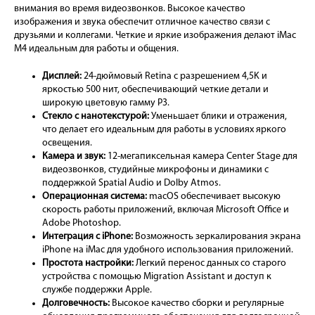
внимания во время видеозвонков. Высокое качество
изображения и звука обеспечит отличное качество связи с
друзьями и коллегами. Четкие и яркие изображения делают iMac
M4 идеальным для работы и общения.
Дисплей:
24-дюймовый Retina с разрешением 4,5K и
яркостью 500 нит, обеспечивающий четкие детали и
широкую цветовую гамму P3.
Стекло с нанотекстурой:
Уменьшает блики и отражения,
что делает его идеальным для работы в условиях яркого
освещения.
Камера и звук:
12-мегапиксельная камера Center Stage для
видеозвонков, студийные микрофоны и динамики с
поддержкой Spatial Audio и Dolby Atmos.
Операционная система:
macOS обеспечивает высокую
скорость работы приложений, включая Microsoft Office и
Adobe Photoshop.
Интеграция с iPhone:
Возможность зеркалирования экрана
iPhone на iMac для удобного использования приложений.
Простота настройки:
Легкий перенос данных со старого
устройства с помощью Migration Assistant и доступ к
службе поддержки Apple.
Долговечность:
Высокое качество сборки и регулярные