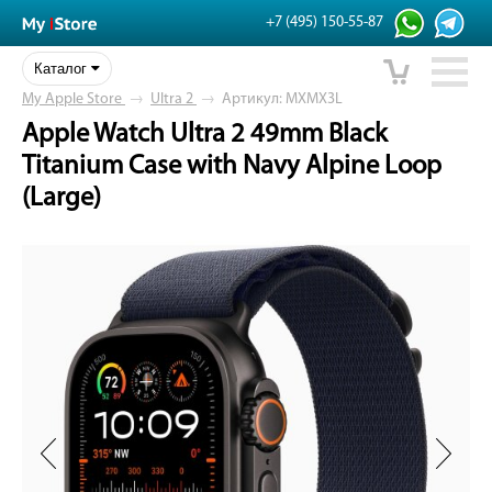
+7 (495) 150-55-87
Каталог
My Apple Store
→
Ultra 2
→
Артикул: MXMX3L
Apple Watch Ultra 2 49mm Black
Titanium Case with Navy Alpine Loop
(Large)