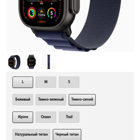
L
M
S
Бежевый
Темно-зеленый
Темно-синий
Alpine
Ocean
Trail
Натуральный титан
Черный титан