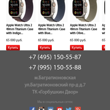
Apple Watch Ultra 2
Apple Watch Ultra 2
Apple Watch Ultra 2
Apple
e
49mm Titanium Case
49mm Titanium Case
49mm Titanium Case
49mm 
with Indigo...
with Blue...
with Olive...
with...
65 000 руб.
65 000 руб.
65 000 руб.
65 00
+7 (495) 150-55-87
+7 (995) 150-55-88
м.Багратионовская
ул.Багратионовский пр-д д.7
ТК «Горбушкин Двор»
Мы в социальных сетях: