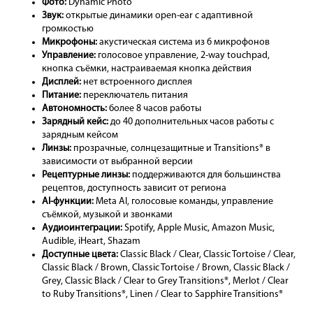
Фото:
Dynamic Photo
Звук:
открытые динамики open-ear с адаптивной
громкостью
Микрофоны:
акустическая система из 6 микрофонов
Управление:
голосовое управление, 2-way touchpad,
кнопка съёмки, настраиваемая кнопка действия
Дисплей:
нет встроенного дисплея
Питание:
переключатель питания
Автономность:
более 8 часов работы
Зарядный кейс:
до 40 дополнительных часов работы с
зарядным кейсом
Линзы:
прозрачные, солнцезащитные и Transitions® в
зависимости от выбранной версии
Рецептурные линзы:
поддерживаются для большинства
рецептов, доступность зависит от региона
AI-функции:
Meta AI, голосовые команды, управление
съёмкой, музыкой и звонками
Аудиоинтеграции:
Spotify, Apple Music, Amazon Music,
Audible, iHeart, Shazam
Доступные цвета:
Classic Black / Clear, Classic Tortoise / Clear,
Classic Black / Brown, Classic Tortoise / Brown, Classic Black /
Grey, Classic Black / Clear to Grey Transitions®, Merlot / Clear
to Ruby Transitions®, Linen / Clear to Sapphire Transitions®