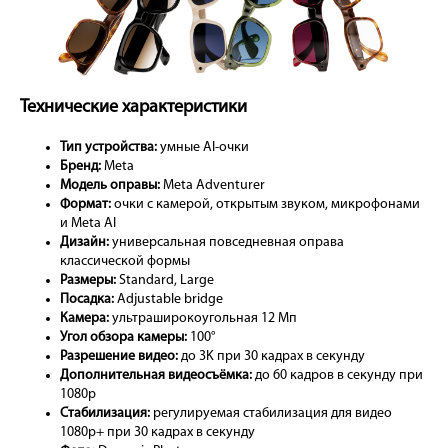
Технические характеристики
Тип устройства:
умные AI-очки
Бренд:
Meta
Модель оправы:
Meta Adventurer
Формат:
очки с камерой, открытым звуком, микрофонами
и Meta AI
Дизайн:
универсальная повседневная оправа
классической формы
Размеры:
Standard, Large
Посадка:
Adjustable bridge
Камера:
ультраширокоугольная 12 Мп
Угол обзора камеры:
100°
Разрешение видео:
до 3K при 30 кадрах в секунду
Дополнительная видеосъёмка:
до 60 кадров в секунду при
1080p
Стабилизация:
регулируемая стабилизация для видео
1080p+ при 30 кадрах в секунду