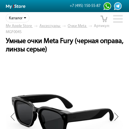
+7 (495) 150-55-87
Каталог
My Apple Store
→
Аксессуары
→
Очки Meta
→
Артикул:
MGF004S
Умные очки Meta Fury (черная оправа,
линзы серые)