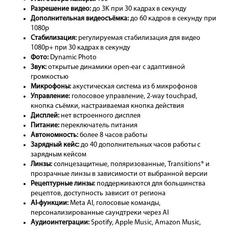
Разрешение видео:
до 3K при 30 кадрах в секунду
Дополнительная видеосъёмка:
до 60 кадров в секунду при
1080p
Стабилизация:
регулируемая стабилизация для видео
1080p+ при 30 кадрах в секунду
Фото:
Dynamic Photo
Звук:
открытые динамики open-ear с адаптивной
громкостью
Микрофоны:
акустическая система из 6 микрофонов
Управление:
голосовое управление, 2-way touchpad,
кнопка съёмки, настраиваемая кнопка действия
Дисплей:
нет встроенного дисплея
Питание:
переключатель питания
Автономность:
более 8 часов работы
Зарядный кейс:
до 40 дополнительных часов работы с
зарядным кейсом
Линзы:
солнцезащитные, поляризованные, Transitions® и
прозрачные линзы в зависимости от выбранной версии
Рецептурные линзы:
поддерживаются для большинства
рецептов, доступность зависит от региона
AI-функции:
Meta AI, голосовые команды,
персонализированные саундтреки через AI
Аудиоинтеграции:
Spotify, Apple Music, Amazon Music,