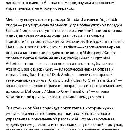
дисплея: это именно AI-очки с камерой, звуком и голосовым
управлением, а не AR-очки с экраном.
Meta Fury выпускаются в размере Standard и имеют Adjustable
bridge — регулируемую переносицу для более удобной посадки.
Для этой оправы доступны несколько сочетаний цветов оправы
и линз, включая обычные солнцезащитные и варианты
Transitions® с автоматическим затемнением. Все варианты цветов
Meta Fury: Classic Black / Brown Gradient — классическая черная
оправа и коричневые градиентные линзы; Mahogany / Green —
оправа махагон и зеленые линзы; Racing Green / Light Blue
Atlantic — гоночная зеленая оправа и светло-голубые линзы
Atlantic; Classic Black / Grey — классическая черная оправа и
серые линзы; Sandstone / Dark Amber — песочная оправа и
темно-янтарные линзы; Classic Black / Clear to Grey Transitions® —
классическая черная оправа и прозрачные линзы с затемнением
до серого; Mahogany / Clear to Grey Transitions® — оправа
махагон и прозрачные линзы с затемнением до серого.
Смарт-очки от Мета подойдут покупателям, которым нужны
умные очки для фото, видео, музыки, звонков, голосового
управления и повседневной работы с AI. Это универсальная
модель для ежедневного использования, путешествий, прогулок,