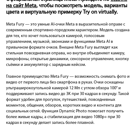
на сайт Meta
, чтобы посмотреть модель, варианты
цвета и виртуальную примерку Try on virtually.
Meta Fury — это умные AI-очки Meta в выразительной оправе с
современным спортивно-городским характером. Модель создана
для тех, кто хочет пользоваться камерой, голосовым
управлением, музыкой, звонками и функциями Meta AI в
привычном формате очков. Внешне Meta Fury выглядят как
стильная повседневная оправа, но внутри объединяют камеру,
микрофоны, открытые динамики, сенсорное управление, кнопку
съёмки и аккумулятор с зарядным кейсом.
Главное преимущество Meta Fury — возможность снимать фото и
видео от первого лица без смартфона в руках. Очки оснащены
ультраширокоугольной камерой 12 Мп с углом обзора 100° и
поддерживают запись видео до 3K при 30 кадрах в секунду. Такой
формат удобен для прогулок, путешествий, повседневных
моментов, общения, обзоров, коротких видео и контента для
социальных сетей. Функция Dynamic Photo помогает получить
более живые кадры, а стабилизация для видео 1080p+ при 30
кадрах в секунду делает запись более плавной.