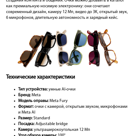
создания контента и общения. Очки можно добавить в каталог
как премиальную носимую электронику: они сочетают
современный дизайн, камеру 12 Мп, видео до 3K, открытый звук,
6 микрофонов, длительную автономность и зарядный кейс.
Технические характеристики
Тип устройства:
умные AI-очки
Бренд:
Meta
Модель оправы:
Meta Fury
Формат:
очки с камерой, открытым звуком, микрофонами
и Meta AI
Размер:
Standard
Посадка:
Adjustable bridge
Камера:
ультраширокоугольная 12 Мп
Угол обзора камеры:
100°