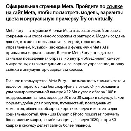
Официальная страница Meta. Пройдите по
ссылке
на сайт Meta
, чтобы посмотреть модель, варианты
цвета и виртуальную примерку Try on virtually.
Meta Fury — это умные AI-очки Meta в выразительной оправе с
современным спортивно-городским характером. Модель создана
для тех, кто хочет пользоваться камерой, голосовым
управлением, музыкой, звонками и функциями Meta AI в
привычном формате очков. Внешне Meta Fury выглядят как
стильная повседневная оправа, но внутри объединяют камеру,
микрофоны, открытые динамики, сенсорное управление, кнопку
съёмки и аккумулятор с зарядным кейсом.
Главное преимущество Meta Fury — возможность снимать фото и
видео от первого лица без смартфона в руках. Очки оснащены
ультраширокоугольной камерой 12 Мп с углом обзора 100° и
поддерживают запись видео до 3K при 30 кадрах в секунду. Такой
формат удобен для прогулок, путешествий, повседневных
моментов, общения, обзоров, коротких видео и контента для
социальных сетей. Функция Dynamic Photo помогает получить
более живые кадры, а стабилизация для видео 1080p+ при 30
кадрах в секунду делает запись более плавной.