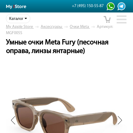
+7 (495) 150-55-87
Каталог
My Apple Store
→
Аксессуары
→
Очки Meta
→
Артикул:
MGF005S
Умные очки Meta Fury (песочная
оправа, линзы янтарные)