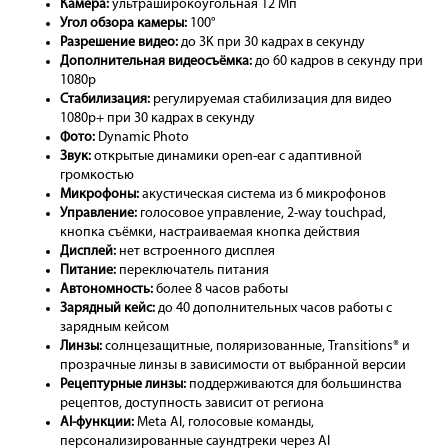
Камера:
ультраширокоугольная 12 Мп
Угол обзора камеры:
100°
Разрешение видео:
до 3K при 30 кадрах в секунду
Дополнительная видеосъёмка:
до 60 кадров в секунду при
1080p
Стабилизация:
регулируемая стабилизация для видео
1080p+ при 30 кадрах в секунду
Фото:
Dynamic Photo
Звук:
открытые динамики open-ear с адаптивной
громкостью
Микрофоны:
акустическая система из 6 микрофонов
Управление:
голосовое управление, 2-way touchpad,
кнопка съёмки, настраиваемая кнопка действия
Дисплей:
нет встроенного дисплея
Питание:
переключатель питания
Автономность:
более 8 часов работы
Зарядный кейс:
до 40 дополнительных часов работы с
зарядным кейсом
Линзы:
солнцезащитные, поляризованные, Transitions® и
прозрачные линзы в зависимости от выбранной версии
Рецептурные линзы:
поддерживаются для большинства
рецептов, доступность зависит от региона
AI-функции:
Meta AI, голосовые команды,
персонализированные саундтреки через AI