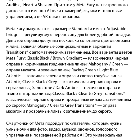
Audible, iHeart и Shazam. При этом у Meta Fury нет встроенного
дисплея: это именно AI-очки с камерой, звуком и голосовым
управлением, а не AR-очки с экраном.
Meta Fury выпускаются в размере Standard и имеют Adjustable
bridge — регулируемую переносицу для более удобной посадки.
Для этой оправы доступны несколько сочетаний цветов оправы
и линз, включая обычные солнцезащитные и варианты
Transitions® с автоматическим затемнением. Все варианты цветов
Meta Fury: Classic Black / Brown Gradient — классическая черная
оправа и коричневые градиентные линзы; Mahogany / Green —
оправа махагон и зеленые линзы; Racing Green / Light Blue
Atlantic — гоночная зеленая оправа и светло-голубые линзы
Atlantic; Classic Black / Grey — классическая черная оправа и
серые линзы; Sandstone / Dark Amber — песочная оправа и
темно-янтарные линзы; Classic Black / Clear to Grey Transitions® —
классическая черная оправа и прозрачные линзы с затемнением
до серого; Mahogany / Clear to Grey Transitions® — оправа
махагон и прозрачные линзы с затемнением до серого.
Смарт-очки от Мета подойдут покупателям, которым нужны
умные очки для фото, видео, музыки, звонков, голосового
управления и повседневной работы с AI. Это универсальная