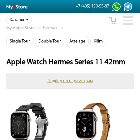
+7 (495) 150-55-87
Каталог
My Apple Store
→
Hermes
→
Single Tour
Double Tour
Attelage
Kilim
Apple Watch Hermes Series 11 42mm
Подбор по параметрам