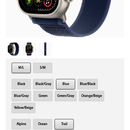
M/L
S/M
Black
Black/Gray
Blue
Blue/Black
Blue/Gray
Green
Green/Gray
Orange/Beige
Yellow/Beige
Alpine
Ocean
Trail