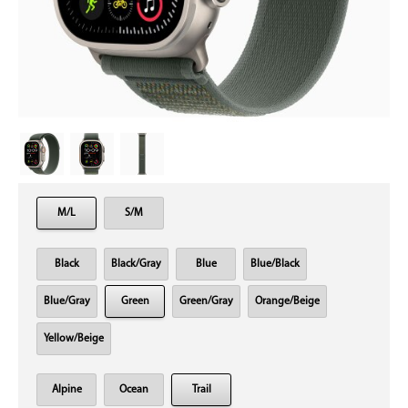
M/L
S/M
Black
Black/Gray
Blue
Blue/Black
Blue/Gray
Green
Green/Gray
Orange/Beige
Yellow/Beige
Alpine
Ocean
Trail