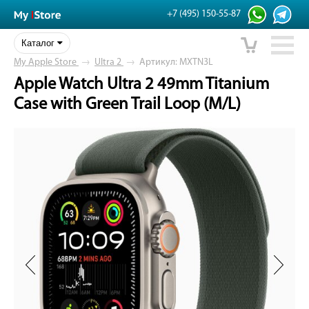
+7 (495) 150-55-87
Каталог
My Apple Store
→
Ultra 2
→
Артикул: MXTN3L
Apple Watch Ultra 2 49mm Titanium
Case with Green Trail Loop (M/L)