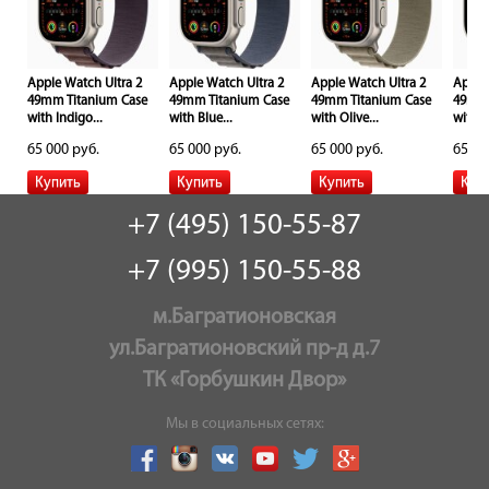
Apple Watch Ultra 2
Apple Watch Ultra 2
Apple Watch Ultra 2
Apple
e
49mm Titanium Case
49mm Titanium Case
49mm Titanium Case
49mm 
with Indigo...
with Blue...
with Olive...
with...
65 000 руб.
65 000 руб.
65 000 руб.
65 00
+7 (495) 150-55-87
+7 (995) 150-55-88
м.Багратионовская
ул.Багратионовский пр-д д.7
ТК «Горбушкин Двор»
Мы в социальных сетях: